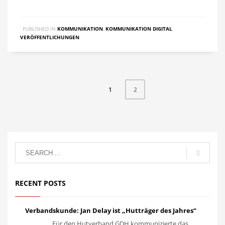
PUBLISHED IN
KOMMUNIKATION
,
KOMMUNIKATION DIGITAL
,
VERÖFFENTLICHUNGEN
1
2
RECENT POSTS
Verbandskunde: Jan Delay ist „Hutträger des Jahres“
Für den Hutverband GDH kommunizierte das