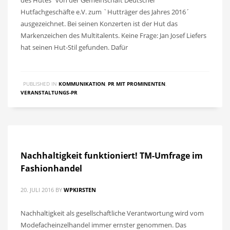
des Hutes“ von der Gemeinschaft Deutscher
Hutfachgeschäfte e.V. zum `Hutträger des Jahres 2016´
ausgezeichnet. Bei seinen Konzerten ist der Hut das
Markenzeichen des Multitalents. Keine Frage: Jan Josef Liefers
hat seinen Hut-Stil gefunden. Dafür
PUBLISHED IN
KOMMUNIKATION
,
PR MIT PROMINENTEN
,
VERANSTALTUNGS-PR
Nachhaltigkeit funktioniert! TM-Umfrage im
Fashionhandel
20. JULI 2016
BY
WPKIRSTEN
Nachhaltigkeit als gesellschaftliche Verantwortung wird vom
Modefacheinzelhandel immer ernster genommen. Das