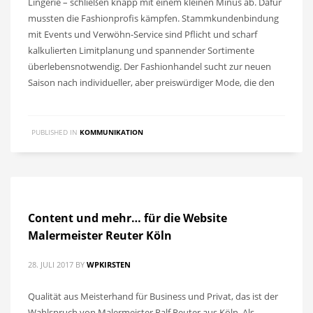
Lingerie – schließen knapp mit einem kleinen Minus ab. Dafür
mussten die Fashionprofis kämpfen. Stammkundenbindung
mit Events und Verwöhn-Service sind Pflicht und scharf
kalkulierten Limitplanung und spannender Sortimente
überlebensnotwendig. Der Fashionhandel sucht zur neuen
Saison nach individueller, aber preiswürdiger Mode, die den
PUBLISHED IN
KOMMUNIKATION
Content und mehr… für die Website
Malermeister Reuter Köln
28. JULI 2017
BY
WPKIRSTEN
Qualität aus Meisterhand für Business und Privat, das ist der
Wahlspruch von Malermeister Ralf Reuter aus Köln. Als