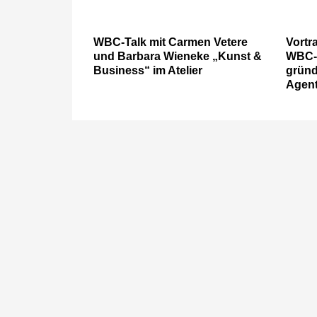
WBC-Talk mit Carmen Vetere
Vortr
und Barbara Wieneke „Kunst &
WBC-M
Business“ im Atelier
gründ
Agent