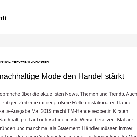
IGITAL
,
VERÖFFENTLICHUNGEN
 nachhaltige Mode den Handel stärkt
odebranche über die aktuellsten News, Themen und Trends. Auc
heutigen Zeit eine immer größere Rolle im stationären Handel
igkeits-Ausgabe Mai 2019 macht TM-Handelsexpertin Kirsten
achhaltigkeit auf unterschiedlichste Weise besetzen. Mal aus
tsgründen und manchmal als Statement. Händler müssen immer
 setzen, denn eine Sortimentsmischung aus konventioneller Mo